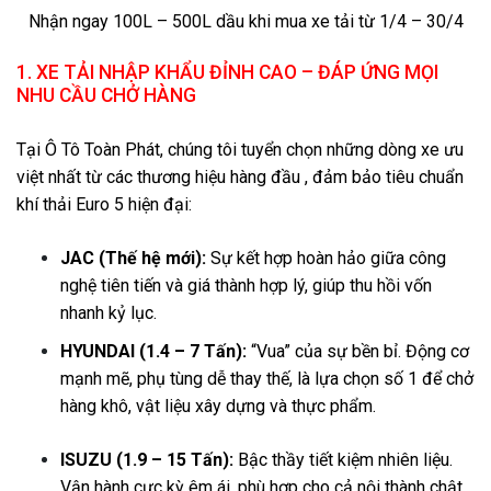
Nhận ngay 100L – 500L dầu khi mua xe tải từ 1/4 – 30/4
1. XE TẢI NHẬP KHẨU ĐỈNH CAO – ĐÁP ỨNG MỌI
NHU CẦU CHỞ HÀNG
Tại Ô Tô Toàn Phát, chúng tôi tuyển chọn những dòng xe ưu
việt nhất từ các thương hiệu hàng đầu , đảm bảo tiêu chuẩn
khí thải Euro 5 hiện đại:
JAC (Thế hệ mới):
Sự kết hợp hoàn hảo giữa công
nghệ tiên tiến và giá thành hợp lý, giúp thu hồi vốn
nhanh kỷ lục.
HYUNDAI (1.4 – 7 Tấn):
“Vua” của sự bền bỉ. Động cơ
mạnh mẽ, phụ tùng dễ thay thế, là lựa chọn số 1 để chở
hàng khô, vật liệu xây dựng và thực phẩm.
ISUZU (1.9 – 15 Tấn):
Bậc thầy tiết kiệm nhiên liệu.
Vận hành cực kỳ êm ái, phù hợp cho cả nội thành chật