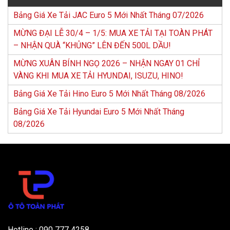
Bảng Giá Xe Tải JAC Euro 5 Mới Nhất Tháng 07/2026
MỪNG ĐẠI LỄ 30/4 – 1/5: MUA XE TẢI TẠI TOÀN PHÁT
– NHẬN QUÀ “KHỦNG” LÊN ĐẾN 500L DẦU!
MỪNG XUÂN BÍNH NGỌ 2026 – NHẬN NGAY 01 CHỈ
VÀNG KHI MUA XE TẢI HYUNDAI, ISUZU, HINO!
Bảng Giá Xe Tải Hino Euro 5 Mới Nhất Tháng 08/2026
Bảng Giá Xe Tải Hyundai Euro 5 Mới Nhất Tháng
08/2026
Hotline : 090 777 4258