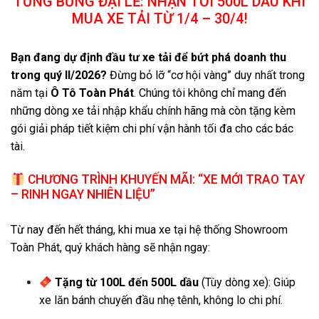
TƯNG BỪNG ĐẠI LỄ: NHẬN TỚI 500L DẦU KHI
MUA XE TẢI TỪ 1/4 – 30/4!
Bạn đang dự định đầu tư xe tải để bứt phá doanh thu
trong quý II/2026?
Đừng bỏ lỡ “cơ hội vàng” duy nhất trong
năm tại
Ô Tô Toàn Phát
. Chúng tôi không chỉ mang đến
những dòng xe tải nhập khẩu chính hãng mà còn tặng kèm
gói giải pháp tiết kiệm chi phí vận hành tối đa cho các bác
tài.
CHƯƠNG TRÌNH KHUYẾN MÃI: “XE MỚI TRAO TAY
– RINH NGAY NHIÊN LIỆU”
Từ nay đến hết tháng, khi mua xe tại hệ thống Showroom
Toàn Phát, quý khách hàng sẽ nhận ngay:
Tặng từ 100L đến 500L dầu
(Tùy dòng xe): Giúp
xe lăn bánh chuyến đầu nhẹ tênh, không lo chi phí.