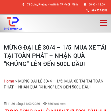
78 QL1A , Phường Hiệp Bình, TP. Hồ Chí Minh
08:00 – 18:00
090 777 4258
MỪNG ĐẠI LỄ 30/4 – 1/5: MUA XE TẢI
TẠI TOÀN PHÁT – NHẬN QUÀ
“KHỦNG” LÊN ĐẾN 500L DẦU!
Home
»
MỪNG ĐẠI LỄ 30/4 – 1/5: MUA XE TẢI TẠI TOÀN
PHÁT – NHẬN QUÀ “KHỦNG” LÊN ĐẾN 500L DẦU!
11:26 sáng 31/03/2026
686 lượt xem