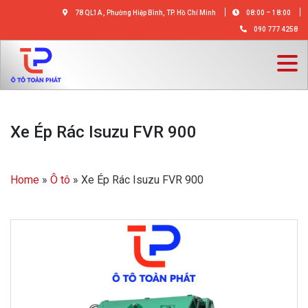
78 QL1A , Phường Hiệp Bình, TP. Hồ Chí Minh
08:00 – 18:00
090 777 4258
Xe Ép Rác Isuzu FVR 900
Home
»
Ô tô
»
Xe Ép Rác Isuzu FVR 900