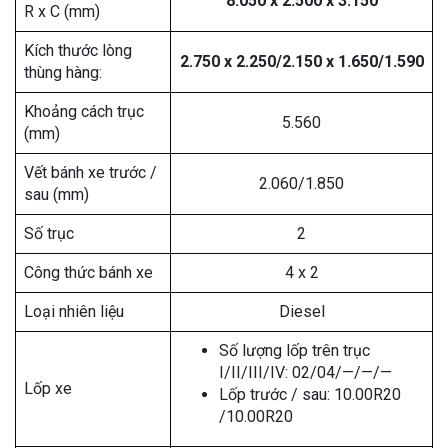
8.050 x 2.500 x 3.150
R x C (mm)
Kích thước lòng
2.750 x 2.250/2.150 x 1.650/1.590
thùng hàng:
Khoảng cách trục
5.560
(mm)
Vết bánh xe trước /
2.060/1.850
sau (mm)
Số trục
2
Công thức bánh xe
4 x 2
Loại nhiên liệu
Diesel
Số lượng lốp trên trục
I/II/III/IV: 02/04/—/—/—
Lốp xe
Lốp trước / sau: 10.00R20
/10.00R20