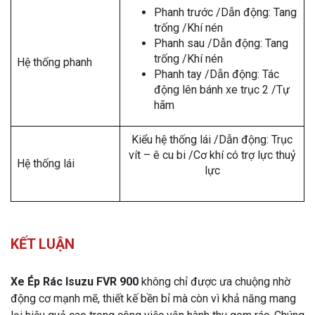
Phanh trước /Dẫn động: Tang
trống /Khí nén
Phanh sau /Dẫn động: Tang
trống /Khí nén
Hệ thống phanh
Phanh tay /Dẫn động: Tác
động lên bánh xe trục 2 /Tự
hãm
Kiểu hệ thống lái /Dẫn động: Trục
vít – ê cu bi /Cơ khí có trợ lực thuỷ
Hệ thống lái
lực
KẾT LUẬN
Xe Ép Rác Isuzu FVR 900
không chỉ được ưa chuộng nhờ
động cơ mạnh mẽ, thiết kế bền bỉ mà còn vì khả năng mang