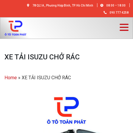
78 QL1A , Phường Hiệp Bình, TP. Hồ Chí Minh
08:00 – 18:00
090 777 4258
XE TẢI ISUZU CHỞ RÁC
Home
»
XE TẢI ISUZU CHỞ RÁC