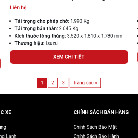
Liên hệ
Tải trọng cho phép chở:
1.990 Kg
Tải trọng bản thân:
2.645 Kg
Kích thước lòng thùng:
3.520 x 1.810 x 1.780 mm
Thương hiệu:
Isuzu
XEM CHI TIẾT
1
2
3
Trang sau »
C XE
CHÍNH SÁCH BÁN HÀNG
ùng
Chính Sách Bảo Mật
ng Lạnh
Chính Sách Bảo Hành