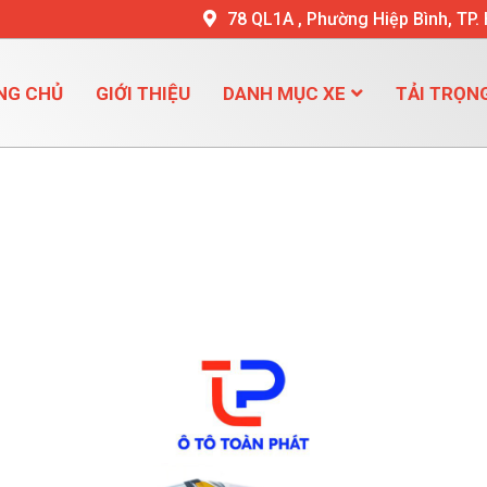
78 QL1A , Phường Hiệp Bình, TP.
NG CHỦ
GIỚI THIỆU
DANH MỤC XE
TẢI TRỌN