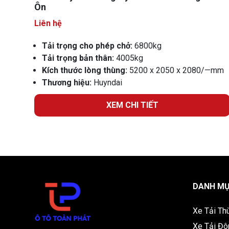
Ôn
Liên hệ
Tải trọng cho phép chở:
6800kg
Tải trọng bản thân:
4005kg
Kích thước lòng thùng:
5200 x 2050 x 2080/—mm
Thương hiệu:
Huyndai
XEM CHI TIẾT
DANH MỤ
Xe Tải Th
Xe Tải Đô