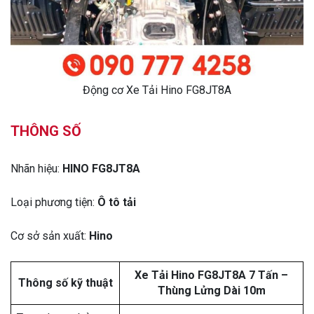
Động cơ Xe Tải Hino FG8JT8A
THÔNG SỐ
Nhãn hiệu:
HINO FG8JT8A
Loại phương tiện:
Ô tô tải
Cơ sở sản xuất:
Hino
Xe Tải Hino FG8JT8A 7 Tấn –
Thông số kỹ thuật
Thùng Lửng Dài 10m