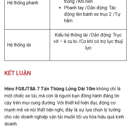
trống /Khí nén
Hệ thống phanh
Phanh tay /Dẫn động: Tác
động lên bánh xe trục 2 /Tự
hãm
Kiểu hệ thống lái /Dẫn động: Trục
vít – ê cu bi /Cơ khí có trợ lực thuỷ
Hệ thống lái
lực
KẾT LUẬN
Hino FG8JT8A 7 Tấn Thùng Lửng Dài 10m
không chỉ là
một chiếc xe tải, mà còn là người bạn đồng hành đáng tin
cậy trên mọi cung đường. Với thiết kế hiện đại, động cơ
mạnh mẽ và nội thất tiện nghi, đây là sự lựa chọn lý tưởng
cho các doanh nghiệp vận tải muốn tối ưu hóa hiệu quả kinh
doanh.