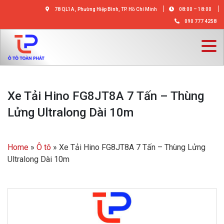
78 QL1A , Phường Hiệp Bình, TP. Hồ Chí Minh
08:00 – 18:00
090 777 4258
Xe Tải Hino FG8JT8A 7 Tấn – Thùng
Lửng Ultralong Dài 10m
Home
»
Ô tô
»
Xe Tải Hino FG8JT8A 7 Tấn – Thùng Lửng
Ultralong Dài 10m