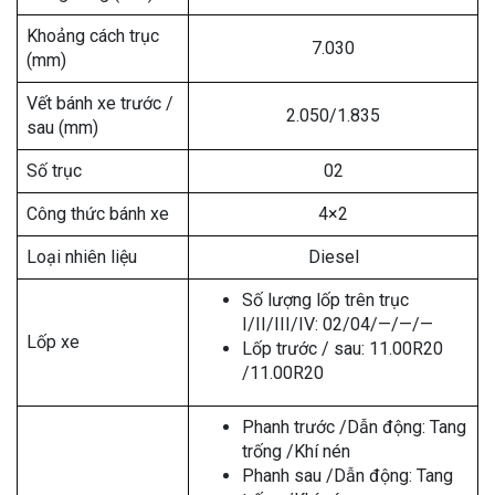
Khoảng cách trục
7.030
(mm)
Vết bánh xe trước /
2.050/1.835
sau (mm)
Số trục
02
Công thức bánh xe
4×2
Loại nhiên liệu
Diesel
Số lượng lốp trên trục
I/II/III/IV: 02/04/—/—/—
Lốp xe
Lốp trước / sau: 11.00R20
/11.00R20
Phanh trước /Dẫn động: Tang
trống /Khí nén
Phanh sau /Dẫn động: Tang