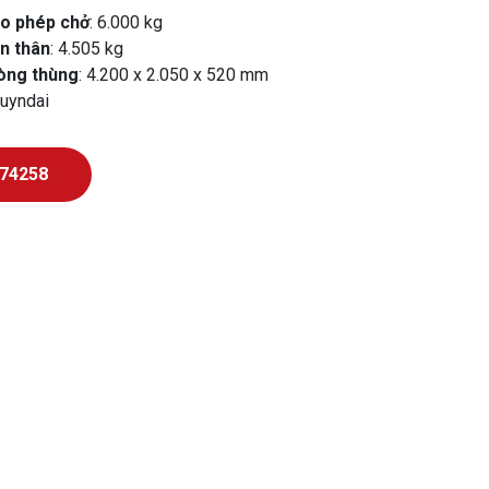
ho phép chở
: 6.000 kg
ản thân
: 4.505 kg
lòng thùng
: 4.200 x 2.050 x 520 mm
Huyndai
74258