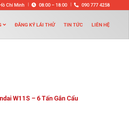
 Hồ Chí Minh
08:00 – 18:00
090 777 4258
G
ĐĂNG KÝ LÁI THỬ
TIN TỨC
LIÊN HỆ
undai W11S – 6 Tấn Gắn Cẩu