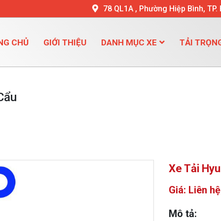
78 QL1A , Phường Hiệp Bình, TP.
NG CHỦ
GIỚI THIỆU
DANH MỤC XE
TẢI TRỌN
Cẩu
Xe Tải Hy
Giá: Liên hệ
Mô tả: