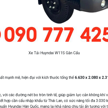
Xe Tải Huyndai W11S Gắn Cẩu
hất mạnh mẽ, hiện đại với kích thước tổng thể
6.630 x 2.080 x 2.
với các đường nét bo tròn tinh tế, giúp giảm lực cản không khí và
t hợp cần cẩu nhập khẩu từ Thái Lan, có sức nâng tối đa 3.030 k
ẩn Hyundai Hàn Quốc, mang lại khả năng chịu tải ấn tượng với tả