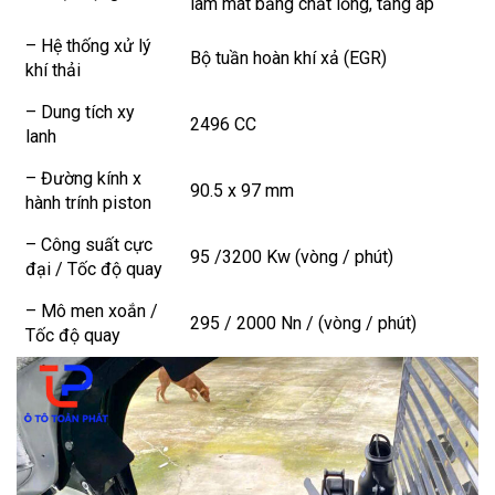
làm mát bằng chất lỏng, tăng áp
– Hệ thống xử lý
Bộ tuần hoàn khí xả (EGR)
khí thải
– Dung tích xy
2496 CC
lanh
– Đường kính x
90.5 x 97 mm
hành trính piston
– Công suất cực
95 /3200 Kw (vòng / phút)
đại / Tốc độ quay
– Mô men xoắn /
295 / 2000 Nn / (vòng / phút)
Tốc độ quay