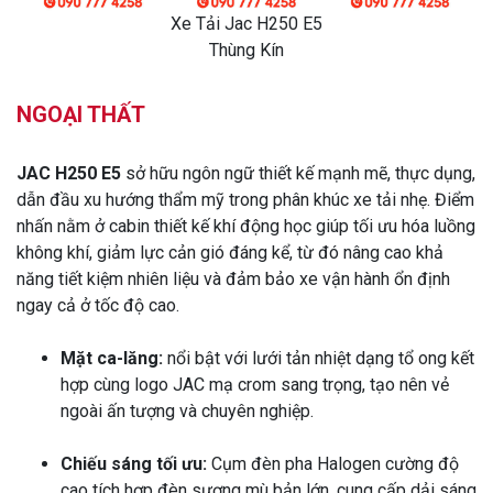
Xe Tải Jac H250 E5
Thùng Kín
NGOẠI THẤT
JAC H250 E5
sở hữu ngôn ngữ thiết kế mạnh mẽ, thực dụng,
dẫn đầu xu hướng thẩm mỹ trong phân khúc xe tải nhẹ. Điểm
nhấn nằm ở cabin thiết kế khí động học giúp tối ưu hóa luồng
không khí, giảm lực cản gió đáng kể, từ đó nâng cao khả
năng tiết kiệm nhiên liệu và đảm bảo xe vận hành ổn định
ngay cả ở tốc độ cao.
Mặt ca-lăng:
nổi bật với lưới tản nhiệt dạng tổ ong kết
hợp cùng logo JAC mạ crom sang trọng, tạo nên vẻ
ngoài ấn tượng và chuyên nghiệp.
Chiếu sáng tối ưu:
Cụm đèn pha Halogen cường độ
cao tích hợp đèn sương mù bản lớn, cung cấp dải sáng