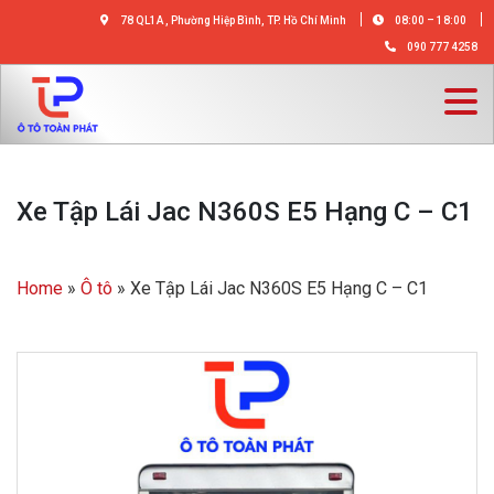
78 QL1A , Phường Hiệp Bình, TP. Hồ Chí Minh
08:00 – 18:00
090 777 4258
Xe Tập Lái Jac N360S E5 Hạng C – C1
Home
»
Ô tô
»
Xe Tập Lái Jac N360S E5 Hạng C – C1