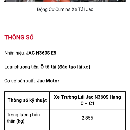
Động Cơ Cumins Xe Tải Jac
THÔNG SỐ
Nhãn hiệu:
JAC N360S E5
Loại phương tiện:
Ô tô tải (đào tạo lái xe)
Cơ sở sản xuất:
Jac Motor
Xe Trường Lái Jac N360S Hạng
Thông số kỹ thuật
C – C1
Trọng lượng bản
2.855
thân (kg)