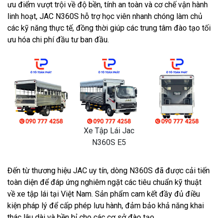
ưu điểm vượt trội về độ bền, tính an toàn và cơ chế vận hành
linh hoạt, JAC N360S hỗ trợ học viên nhanh chóng làm chủ
các kỹ năng thực tế, đồng thời giúp các trung tâm đào tạo tối
ưu hóa chi phí đầu tư ban đầu.
Xe Tập Lái Jac
N360S E5
Đến từ thương hiệu JAC uy tín, dòng N360S đã được cải tiến
toàn diện để đáp ứng nghiêm ngặt các tiêu chuẩn kỹ thuật
về xe tập lái tại Việt Nam. Sản phẩm cam kết đầy đủ điều
kiện pháp lý để cấp phép lưu hành, đảm bảo khả năng khai
thác lâu dài và bền bỉ cho các cơ sở đào tạo.