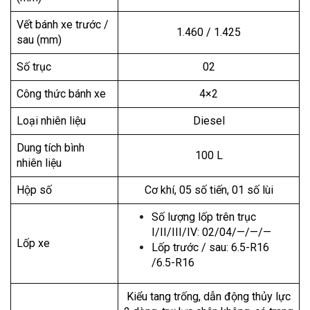
Vết bánh xe trước /
1.460 / 1.425
sau (mm)
Số trục
02
Công thức bánh xe
4×2
Loại nhiên liệu
Diesel
Dung tích bình
100 L
nhiên liệu
Hộp số
Cơ khí, 05 số tiến, 01 số lùi
Số lượng lốp trên trục
I/II/III/IV: 02/04/—/—/—
Lốp xe
Lốp trước / sau: 6.5-R16
/6.5-R16
Kiểu tang trống, dẫn động thủy lực