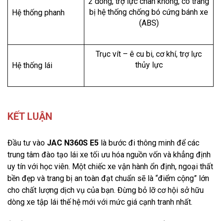
2 dòng, trợ lực chân không, có trang
bị hệ thống chống bó cứng bánh xe
Hệ thống phanh
(ABS)
Trục vít – ê cu bi, cơ khí, trợ lực
thủy lực
Hệ thống lái
KẾT LUẬN
Đầu tư vào
JAC N360S E5
là bước đi thông minh để các
trung tâm đào tạo lái xe tối ưu hóa nguồn vốn và khẳng định
uy tín với học viên. Một chiếc xe vận hành ổn định, ngoại thất
bền đẹp và trang bị an toàn đạt chuẩn sẽ là “điểm cộng” lớn
cho chất lượng dịch vụ của bạn. Đừng bỏ lỡ cơ hội sở hữu
dòng xe tập lái thế hệ mới với mức giá cạnh tranh nhất.